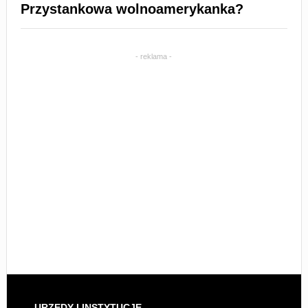
Przystankowa wolnoamerykanka?
- reklama -
URZĘDY I INSTYTUCJE