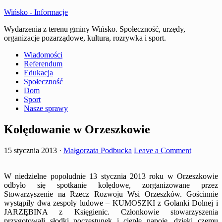
Wińsko - Informacje
Wydarzenia z terenu gminy Wińsko. Społeczność, urzędy,
organizacje pozarządowe, kultura, rozrywka i sport.
Wiadomości
Referendum
Edukacja
Społeczność
Dom
Sport
Nasze sprawy
Kolędowanie w Orzeszkowie
15 stycznia 2013
·
Małgorzata Podbucka
Leave a Comment
W niedzielne popołudnie 13 stycznia 2013 roku w Orzeszkowie
odbyło się spotkanie kolędowe, zorganizowane przez
Stowarzyszenie na Rzecz Rozwoju Wsi Orzeszków. Gościnnie
wystąpiły dwa zespoły ludowe – KUMOSZKI z Golanki Dolnej i
JARZĘBINA z Księgienic. Członkowie stowarzyszenia
przygotowali słodki poczęstunek i ciepłe napoje, dzięki czemu